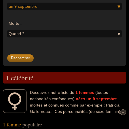
un 9 septembre
Morte :
Quand ?
1 célébrité
Découvrez notre liste de
1
femmes
(toutes
nationalités confondues)
nées un 9 septembre
mortes et connues comme par exemple : Patricia
Gallerneau... Ces personnalités (de sexe féminin)
+
+
peuvent avoir des liens variés dans les domaines de la politique, de
1 femme
populaire
la politique de centre ou de l'udf. Ces célébrités peuvent également