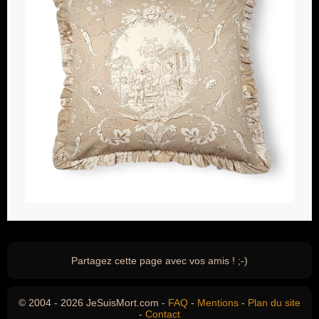
Partagez cette page avec vos amis ! ;-)
© 2004 - 2026 JeSuisMort.com -
FAQ
-
Mentions
-
Plan du site
-
Contact