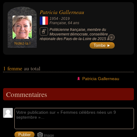
avoir été centriste, conseillère municipale, conseillère régionale,
députée, femme d'état ou femme politique. En ce qui concerne
Patricia Gallerneau
leurs nationalités au moment de leurs morts, ils peuvent avoir été
1954
-
2019
française par exemple.
Française
, 64 ans
Politicienne française, membre du
Mouvement démocrate, conseillère
+
+
régionale des Pays-de-la-Loire de 2015 à
Notez-la !
2018 et députée de 2017 à sa démission,
Tombe ►
deux jours avant sa mort.
1 femme
au total
Patricia Gallerneau
Commentaires
Image