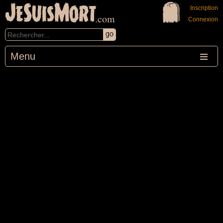
JeSuisMort
Inscription
.com
Connexion
Menu