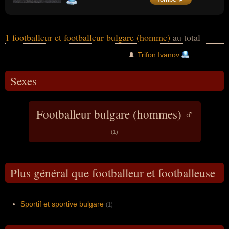
Bulgarie, et au Rapid Vienne où en 1996, il
est champion d'Autriche et finaliste de la
Coupe d'Europe des vainqueurs de coupe.
En équipe nationale, il compte 76 sélections
pour 6 buts marqués. Il est avec ses
1 footballeur et footballeur bulgare (homme)
au total
coéquipiers quatrième de la Coupe du
monde en 1994.
Trifon Ivanov
Sexes
Footballeur bulgare (hommes) ♂
(1)
Plus général que footballeur et footballeuse
Sportif et sportive bulgare
(1)