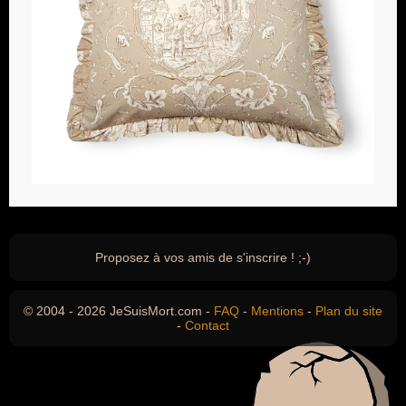
Proposez à vos amis de s'inscrire ! ;-)
© 2004 - 2026 JeSuisMort.com -
FAQ
-
Mentions
-
Plan du site
-
Contact