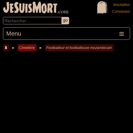
JeSuisMort
Inscription
.com
Connexion
Menu
►
Cimetière
►
Footballeur et footballeuse mozambicain