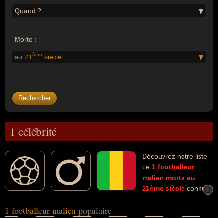
Quand ?
Morte :
ème
au 21
siècle
1 célébrité
Découvrez notre liste
de
1
footballeur
malien
morts au
21ème siècle
connus
+
+
comme par exemple : Salif Keïta... Ces personnalités (de sexe
1 footballeur malien
populaire
masculin) peuvent avoir des liens variés dans les domaines du