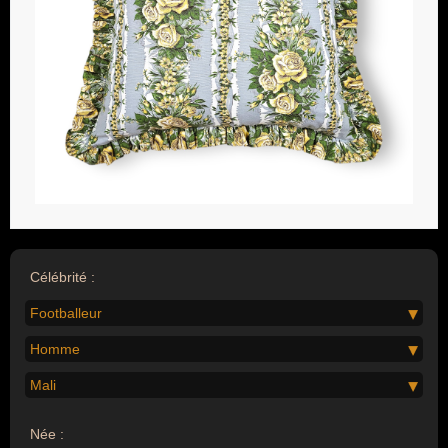
Célébrité :
Footballeur
Homme
Mali
Née :