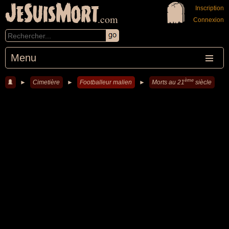
JeSuisMort
Inscription
.com
Connexion
Menu
ème
►
Cimetière
►
Footballeur malien
►
Morts au 21
siècle