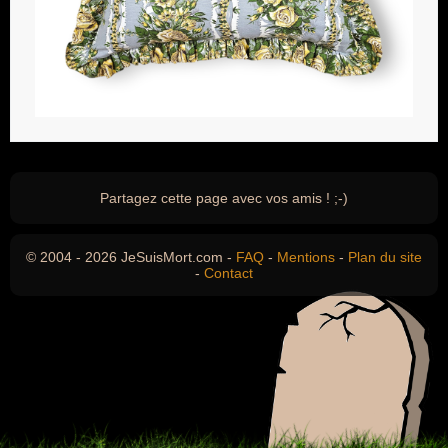
Partagez cette page avec vos amis ! ;-)
© 2004 - 2026 JeSuisMort.com -
FAQ
-
Mentions
-
Plan du site
-
Contact