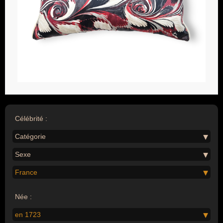
Célébrité :
Catégorie
Sexe
France
Née :
en 1723