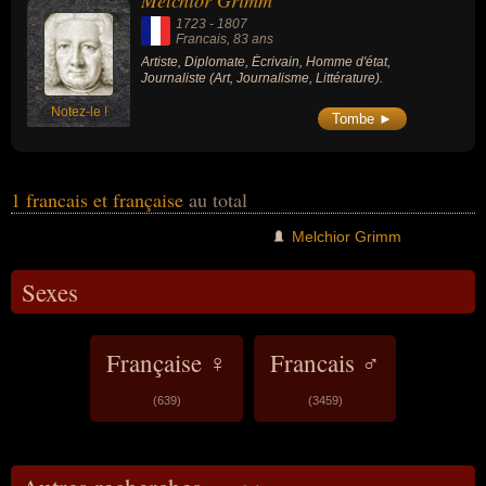
Melchior Grimm
1723
-
1807
Francais
, 83 ans
Artiste, Diplomate, Écrivain, Homme d'état,
Journaliste (Art, Journalisme, Littérature).
Notez-le !
Tombe ►
1 francais et française
au total
Melchior Grimm
Sexes
Française ♀
Francais ♂
(639)
(3459)