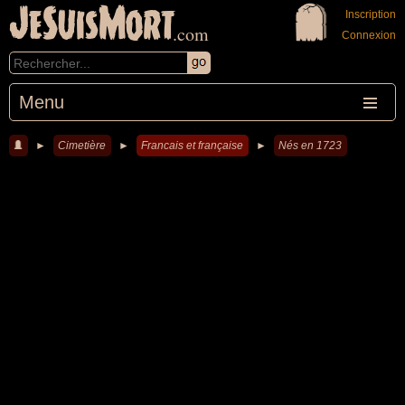
JeSuisMort
Inscription
.com
Connexion
Menu
►
Cimetière
►
Francais et française
►
Nés en 1723