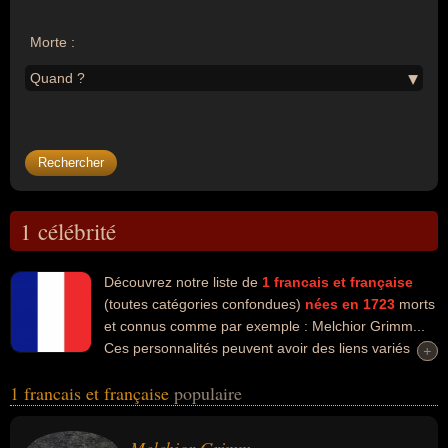
Morte :
Quand ?
1 célébrité
Découvrez notre liste de
1
francais et française
(toutes catégories confondues)
nées en 1723
morts
et connus comme par exemple : Melchior Grimm...
Ces personnalités peuvent avoir des liens variés
+
+
dans les domaines de l'art, du journalisme ou de la littérature. Ces
1 francais et française
populaire
célébrités peuvent également avoir été artiste, diplomate, écrivain,
homme d'état ou journaliste.