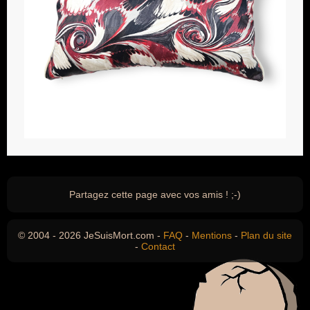
Partagez cette page avec vos amis ! ;-)
© 2004 - 2026 JeSuisMort.com -
FAQ
-
Mentions
-
Plan du site
-
Contact