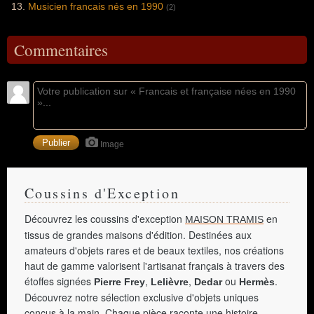
Musicien francais nés en 1990
(2)
Commentaires
Image
Coussins d'Exception
Découvrez les coussins d'exception
en
MAISON TRAMIS
tissus de grandes maisons d'édition. Destinées aux
amateurs d'objets rares et de beaux textiles, nos créations
haut de gamme valorisent l'artisanat français à travers des
étoffes signées
,
,
ou
.
Pierre Frey
Lelièvre
Dedar
Hermès
Découvrez notre sélection exclusive d'objets uniques
conçus à la main. Chaque pièce raconte une histoire