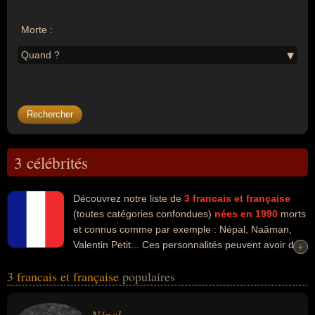
Morte :
Quand ?
3 célébrités
Découvrez notre liste de
3
francais et française
(toutes catégories confondues)
nées en 1990
morts
et connus comme par exemple : Népal, Naâman,
Valentin Petit... Ces personnalités peuvent avoir des
+
+
liens variés dans les domaines de l'art, de la musique, du rap ou du
3 francais et française
populaires
reggae. Ces célébrités peuvent également avoir été artiste,
chanteur, musicien, rappeur, chanteur de reggae ou cinéaste.