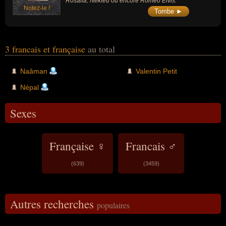
Rosalía, Nekfeu ou encore Roméo Elvis.
Notez-le !
Tombe ►
3 francais et française
au total
Naâman
Valentin Petit
Népal
Sexes
Française ♀
Francais ♂
(639)
(3459)
Autres recherches
populaires