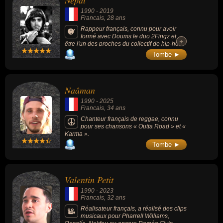
Népal
1990
-
2019
Francais
, 28 ans
Rappeur français, connu pour avoir
formé avec Doums le duo 2Fingz et
+
+
être l'un des proches du collectif de hip-hop
français L'Entourage. Il attachait beaucoup
Tombe ►
d'importance à l'anonymat en se montrant
capuché, masqué, cagoulé ou maquillé.
Naâman
1990
-
2025
Francais
, 34 ans
Chanteur français de reggae, connu
pour ses chansons « Outta Road » et «
Karma ».
Tombe ►
Valentin Petit
1990
-
2023
Francais
, 32 ans
Réalisateur français, a réalisé des clips
musicaux pour Pharrell Williams,