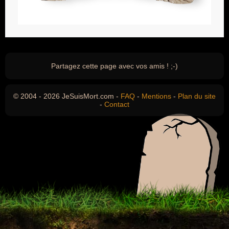
Partagez cette page avec vos amis ! ;-)
© 2004 - 2026 JeSuisMort.com -
FAQ
-
Mentions
-
Plan du site
-
Contact