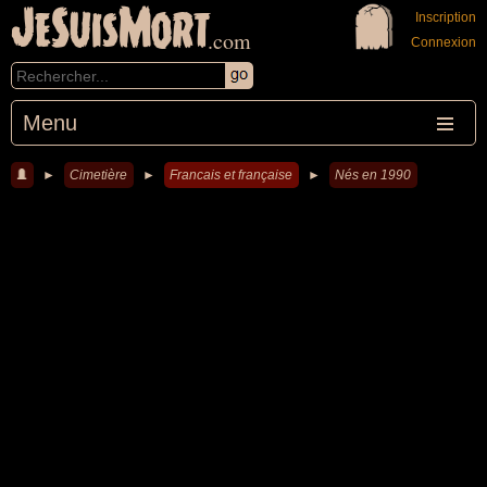
JeSuisMort
Inscription
.com
Connexion
Menu
►
Cimetière
►
Francais et française
►
Nés en 1990