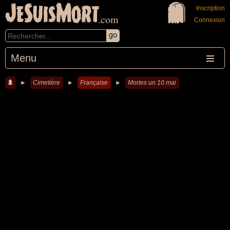
JeSuisMort
Inscription
.com
Connexion
Menu
►
Cimetière
►
Française
►
Mortes un 10 mai