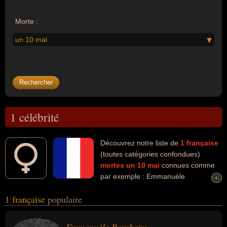
Morte :
un 10 mai
1 célébrité
Découvrez notre liste de
1
française
(toutes catégories confondues)
mortes un 10 mai
connues comme
par exemple : Emmanuèle
+
+
Bernheim... Ces personnalités (de sexe féminin) peuvent avoir des
1 française
populaire
liens variés dans les domaines de l'art ou de la littérature. Ces
célébrités peuvent également avoir été artiste, écrivaine, essayiste,
romancière ou scénariste.