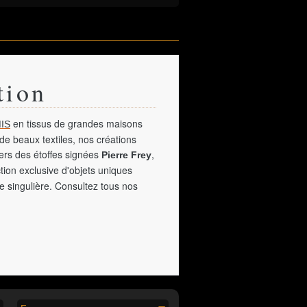
tion
en tissus de grandes maisons
IS
de beaux textiles, nos créations
vers des étoffes signées
,
Pierre Frey
tion exclusive d'objets uniques
e singulière. Consultez tous nos