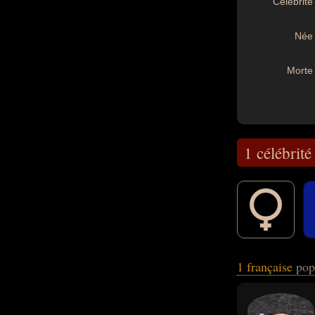
Célébrité 
Née 
Morte 
1 célébrité
1 française
pop