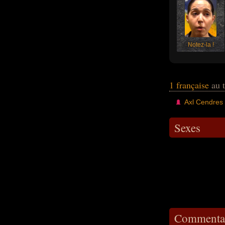
Notez-la !
1 française
au t
Axl Cendres
Sexes
Commentai