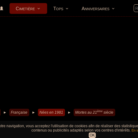
Cimetière
Tops
Anniversaires
ème
►
Française
►
Nées en 1981
►
Mortes au 21
siècle
tre navigation, vous acceptez l'utilisation de cookies afin de réaliser des statistiq
contenus ou publicités adaptés selon vos centres d'intérêts.
En s
OK