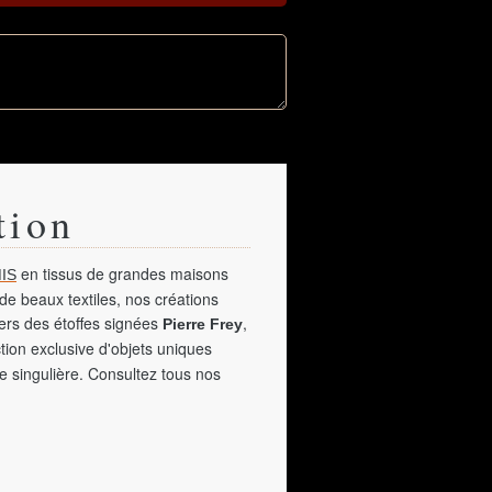
tion
en tissus de grandes maisons
IS
de beaux textiles, nos créations
vers des étoffes signées
,
Pierre Frey
tion exclusive d'objets uniques
e singulière. Consultez tous nos