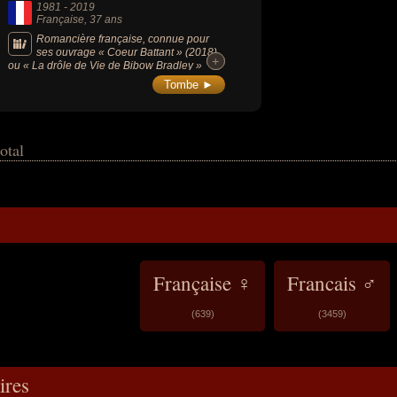
1981
-
2019
Française
, 37 ans
Romancière française, connue pour
ses ouvrage « Coeur Battant » (2018)
+
+
ou « La drôle de Vie de Bibow Bradley »
(2012).
Tombe ►
otal
Française ♀
Francais ♂
(639)
(3459)
res