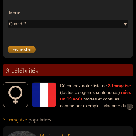
Morte :
Quand ?
3 célébrités
Découvrez notre liste de
3
française
(toutes catégories confondues)
nées
un 19 août
mortes et connues
comme par exemple : Madame du
+
+
Barry, Coco Chanel, Odile Remik-Adim... Ces personnalités (de
3 française
populaires
sexe féminin) peuvent avoir des liens variés dans les domaines du
charme, de l'histoire, de la prostitution, du business, de la mode ou
de la politique. Ces célébrités peuvent également avoir été