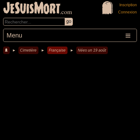
JeSuisMort
Inscription
.com
Connexion
Menu
►
Cimetière
►
Française
►
Nées un 19 août