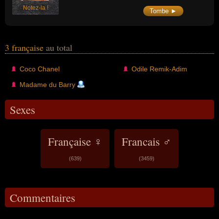
Notez-la !
Tombe ►
3 française
au total
Coco Chanel
Odile Remik-Adim
Madame du Barry
Sexes
Française ♀
Francais ♂
(639)
(3459)
Commentaires