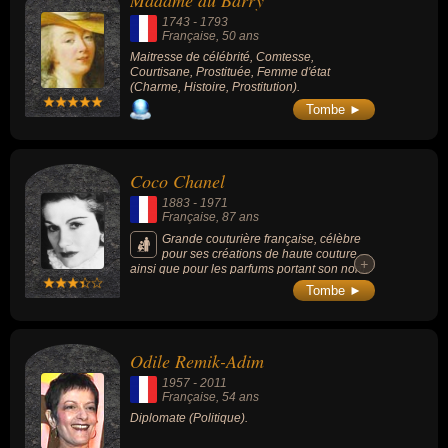
Madame du Barry
maitresse de célébrité, comtesse, courtisane, prostituée, femme
1743
-
1793
d'état, artiste, couturière ou diplomate.
Française
, 50 ans
Maitresse de célébrité, Comtesse,
Courtisane, Prostituée, Femme d'état
(Charme, Histoire, Prostitution).
Tombe ►
Coco Chanel
1883
-
1971
Française
, 87 ans
Grande couturière française, célèbre
pour ses créations de haute couture,
+
+
ainsi que pour les parfums portant son nom,
elle est à l'origine de la maison Chanel, «
Tombe ►
symbole de l'élégance française ».
Odile Remik-Adim
1957
-
2011
Française
, 54 ans
Diplomate (Politique).