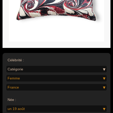
Célébrité :
Catégorie
Femme
France
Née :
un 19 août