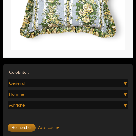
Célébrité :
Général
Homme
Autriche
Avancée ►