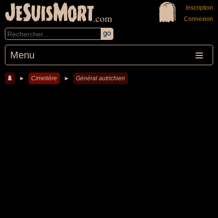
JeSuisMort
Inscription
.com
Connexion
Menu
►
Cimetière
►
Général autrichien