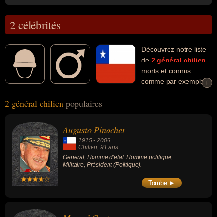
2 célébrités
Découvrez notre liste
de
2
général
chilien
morts et connus
comme par exemple :
+
+
Augusto Pinochet, Manuel Contreras... Ces personnalités (de sexe
2 général chilien
populaires
masculin) peuvent avoir des liens variés dans les domaines de la
politique. Ces célébrités peuvent également avoir été homme
d'état, homme politique, militaire ou président.
Augusto Pinochet
1915
-
2006
Chilien
, 91 ans
Général, Homme d'état, Homme politique,
Militaire, Président (Politique).
Tombe ►