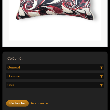
Célébrité :
Général
Homme
Chili
Avancée ►