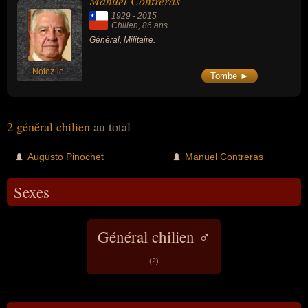
Manuel Contreras
1929
-
2015
Chilien
, 86 ans
Général, Militaire.
Notez-le !
Tombe ►
2 général chilien
au total
Augusto Pinochet
Manuel Contreras
Sexes
Général chilien ♂
(2)