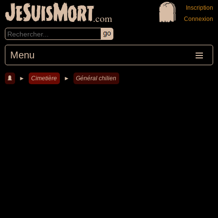
JeSuisMort
Inscription
.com
Connexion
Menu
►
Cimetière
►
Général chilien