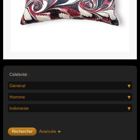
Célébrité :
Général
Homme
Indonesie
Avancée ►