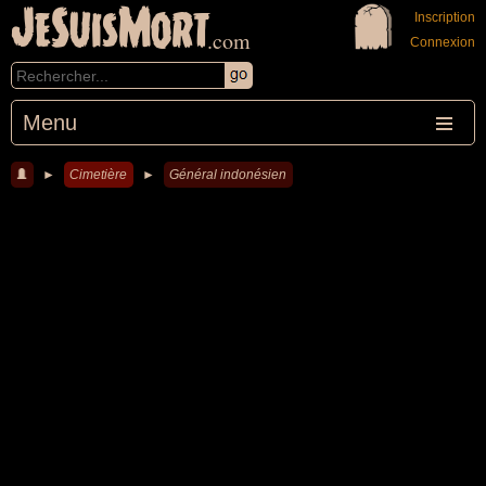
JeSuisMort
Inscription
.com
Connexion
Menu
►
Cimetière
►
Général indonésien