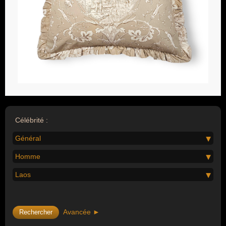
Célébrité :
Général
Homme
Laos
Avancée ►