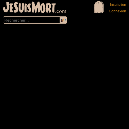
JeSuisMort
Inscription
.com
Connexion