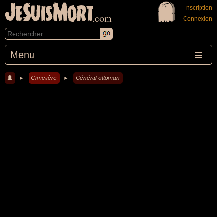
JeSuisMort
Inscription
.com
Connexion
Menu
►
Cimetière
►
Général ottoman