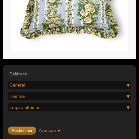
Célébrité :
Général
Homme
Empire ottoman
Avancée ►