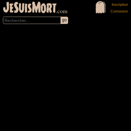
JeSuisMort
Inscription
.com
Connexion