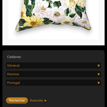
Célébrité :
Général
Homme
Portugal
Avancée ►