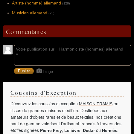
Artiste (homme) allemand
(128)
Musicien allemand
(25)
Commentaires
Image
Coussins d'Exception
Découvrez les coussins d'exception
en
MAISON TRAMIS
tissus de grandes maisons d'édition. Destinées aux
amateurs d'objets rares et de beaux textiles, nos créations
haut de gamme valorisent l'artisanat français à travers des
étoffes signées
,
,
ou
.
Pierre Frey
Lelièvre
Dedar
Hermès