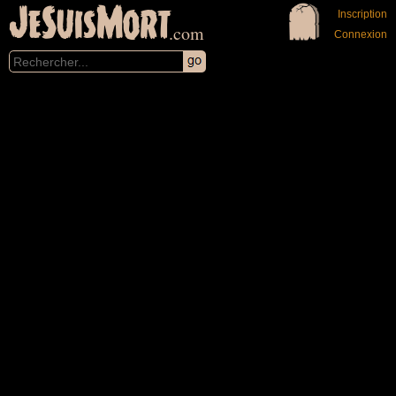
JeSuisMort
Inscription
.com
Connexion