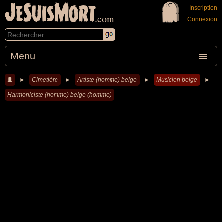
JeSuisMort
Inscription
.com
Connexion
Menu
►
Cimetière
►
Artiste (homme) belge
►
Musicien belge
►
Harmoniciste (homme) belge (homme)