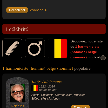
Avancée ►
1 célébrité
Découvrez notre liste
de
1
harmoniciste
(hommes)
belge
(hommes)
morts et
+
+
connus comme par exemple : Toots Thielemans... Ces
1 harmoniciste (homme) belge (homme)
populaire
personnalités (de sexe masculin) peuvent avoir des liens variés
dans les domaines de l'art ou de la musique. Ces célébrités
peuvent également avoir été artiste, guitariste, musicien ou siffleur.
Toots Thielemans
1922
-
2016
Belge
, 94 ans
Artiste, Guitariste, Harmoniciste, Musicien,
Siffleur (Art, Musique).
Notez-le !
Tombe ►