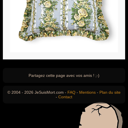
Partagez cette page avec vos amis ! ;-)
© 2004 - 2026 JeSuisMort.com -
FAQ
-
Mentions
-
Plan du site
-
Contact