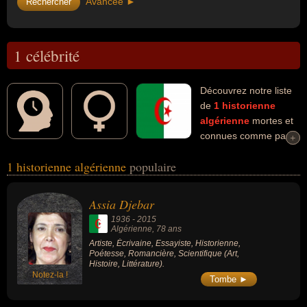
Avancée ►
1 célébrité
Découvrez notre liste
de
1
historienne
algérienne
mortes et
connues comme par
+
+
exemple : Assia Djebar... Ces personnalités (de sexe féminin)
1 historienne algérienne
populaire
peuvent avoir des liens variés dans les domaines de l'art, de
l'histoire ou de la littérature. Ces célébrités peuvent également
avoir été artiste, écrivaine, essayiste, poétesse, romancière ou
Assia Djebar
scientifique.
1936
-
2015
Algérienne
, 78 ans
Artiste, Écrivaine, Essayiste, Historienne,
Poétesse, Romancière, Scientifique (Art,
Histoire, Littérature).
Notez-la !
Tombe ►