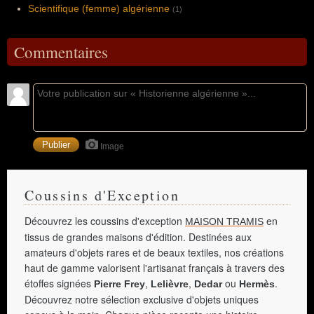
Scientifique (femme) algérienne
(1)
Commentaires
Image
Coussins d'Exception
Découvrez les coussins d'exception
en
MAISON TRAMIS
tissus de grandes maisons d'édition. Destinées aux
amateurs d'objets rares et de beaux textiles, nos créations
haut de gamme valorisent l'artisanat français à travers des
étoffes signées
,
,
ou
.
Pierre Frey
Lelièvre
Dedar
Hermès
Découvrez notre sélection exclusive d'objets uniques