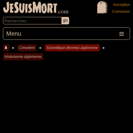
JeSuisMort
Inscription
.com
Connexion
Menu
►
Cimetière
►
Scientifique (femme) algérienne
►
Historienne algérienne