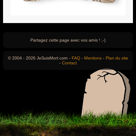
Partagez cette page avec vos amis ! ;-)
© 2004 - 2026 JeSuisMort.com -
FAQ
-
Mentions
-
Plan du site
-
Contact