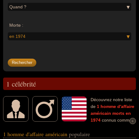
Quand ?
Morte :
en 1974
1 célébrité
Découvrez notre liste
de
1
homme d'affaire
américain
morts en
1974
connus comme
+
+
par exemple : Samuel Goldwyn... Ces personnalités (de sexe
1 homme d'affaire américain
populaire
masculin) peuvent avoir des liens variés dans les domaines de l'art