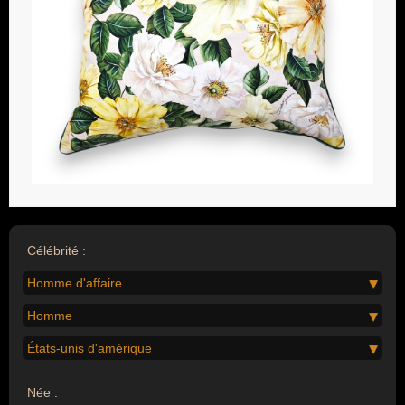
Célébrité :
Homme d'affaire
Homme
États-unis d'amérique
Née :