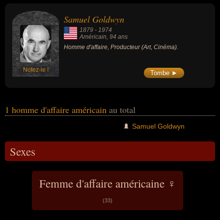
ou du cinéma. Ces célébrités peuvent également avoir été
producteur.
Samuel Goldwyn
1879
-
1974
Américain
, 94 ans
Homme d'affaire, Producteur (Art, Cinéma).
Notez-le !
Tombe ►
1 homme d'affaire américain
au total
Samuel Goldwyn
Sexes
Femme d'affaire américaine ♀
(33)