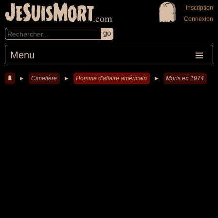
JeSuisMort
Inscription
.com
Connexion
Menu
►
Cimetière
►
Homme d'affaire américain
►
Morts en 1974