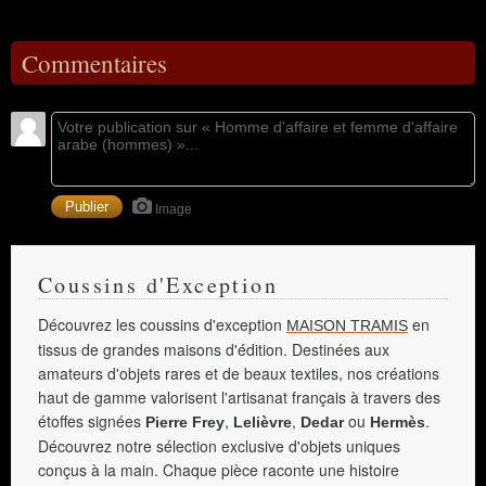
Commentaires
Image
Coussins d'Exception
Découvrez les coussins d'exception
en
MAISON TRAMIS
tissus de grandes maisons d'édition. Destinées aux
amateurs d'objets rares et de beaux textiles, nos créations
haut de gamme valorisent l'artisanat français à travers des
étoffes signées
,
,
ou
.
Pierre Frey
Lelièvre
Dedar
Hermès
Découvrez notre sélection exclusive d'objets uniques
conçus à la main. Chaque pièce raconte une histoire