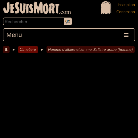
JeSuisMort
Inscription
.com
Connexion
Menu
►
Cimetière
►
Homme d'affaire et femme d'affaire arabe (homme)