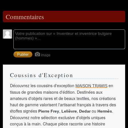
Commentaires
Image
Coussins d'Exception
Découvrez les coussins d'exception
en
MAISON TRAMIS
tissus de grandes maisons d'édition. Destinées aux
amateurs d'objets rares et de beaux textiles, nos créations
haut de gamme valorisent l'artisanat français à travers des
étoffes signées
,
,
ou
.
Pierre Frey
Lelièvre
Dedar
Hermès
Découvrez notre sélection exclusive d'objets uniques
conçus à la main. Chaque pièce raconte une histoire