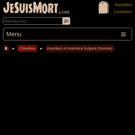
JeSuisMort
Inscription
.com
Connexion
Menu
►
Cimetière
►
Inventeur et inventrice bulgare (homme)