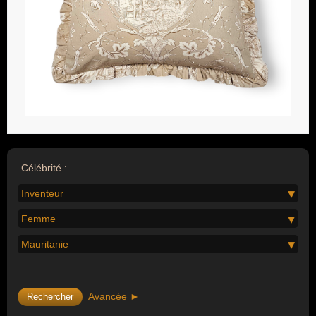
Célébrité :
Inventeur
Femme
Mauritanie
Avancée ►