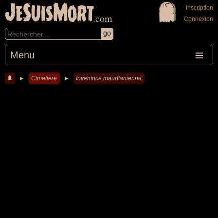
JeSuisMort
Inscription
.com
Connexion
Menu
►
Cimetière
►
Inventrice mauritanienne