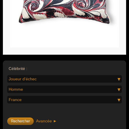
Célébrité :
Joueur d'échec
Homme
France
Avancée ►