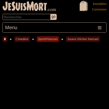
JeSuisMort
Inscription
.com
Connexion
Menu
►
Cimetière
►
Sportif francais
►
Joueur d'échec francais