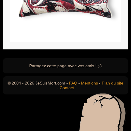
Partagez cette page avec vos amis ! ;-)
© 2004 - 2026 JeSuisMort.com -
FAQ
-
Mentions
-
Plan du site
-
Contact