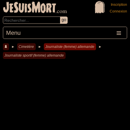
JeSuisMort
Inscription
.com
Connexion
Menu
►
Cimetière
►
Journaliste (femme) allemande
►
Journaliste sportif (femme) allemande