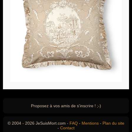
Proposez à vos amis de s'inscrire ! ;-)
© 2004 - 2026 JeSuisMort.com -
FAQ
-
Mentions
-
Plan du site
-
Contact