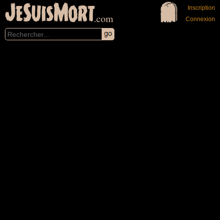
JeSuisMort
Inscription
.com
Connexion