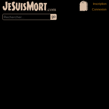
JeSuisMort
Inscription
.com
Connexion