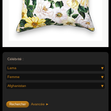
Célébrité :
Lama
Femme
Afghanistan
Avancée ►