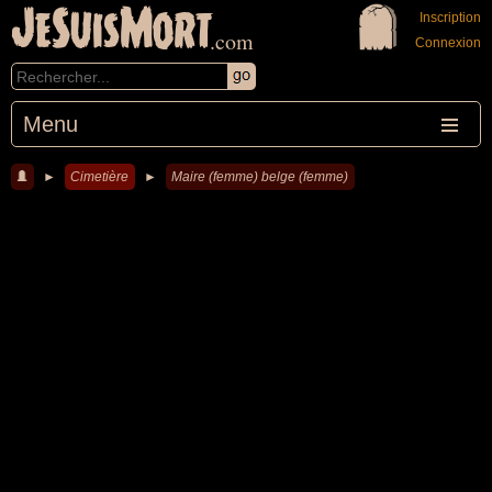
JeSuisMort
Inscription
.com
Connexion
Menu
►
Cimetière
►
Maire (femme) belge (femme)