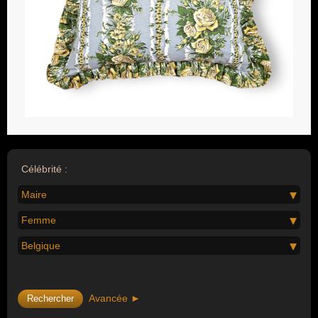
Célébrité :
Maire
Femme
Belgique
Avancée ►