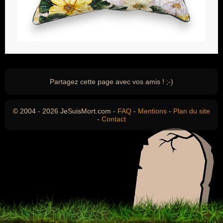
Partagez cette page avec vos amis ! ;-)
© 2004 - 2026 JeSuisMort.com -
FAQ
-
Mentions
-
Plan du site
-
Contact