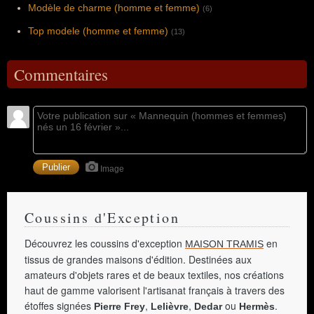
Modèle de charme (homme et femme)
(6)
Top modele (homme et femme)
(13)
Commentaires
Image
Coussins d'Exception
Découvrez les coussins d'exception
en
MAISON TRAMIS
tissus de grandes maisons d'édition. Destinées aux
amateurs d'objets rares et de beaux textiles, nos créations
haut de gamme valorisent l'artisanat français à travers des
étoffes signées
,
,
ou
.
Pierre Frey
Lelièvre
Dedar
Hermès