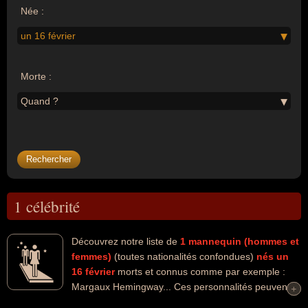
Née :
un 16 février
Morte :
Quand ?
1 célébrité
Découvrez notre liste de
1
mannequin (hommes et
femmes)
(toutes nationalités confondues)
nés un
16 février
morts et connus comme par exemple :
Margaux Hemingway... Ces personnalités peuvent
+
+
avoir des liens variés dans les domaines de l'art, du cinéma ou de