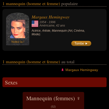
1 mannequin (homme et femme)
populaire
la mode. Ces célébrités peuvent également avoir été acteur ou
artiste. En ce qui concerne leurs nationalités au moment de leurs
morts, ils peuvent avoir été américain par exemple.
Margaux Hemingway
1954
-
1996
Américaine
, 42 ans
Actrice, Artiste, Mannequin (Art, Cinéma,
Mode).
Notez-la !
Tombe ►
1 mannequin (homme et femme)
au total
Margaux Hemingway
Sexes
Mannequin (femmes) ♀
(52)