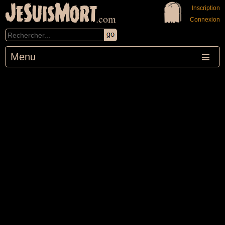
JeSuisMort
Inscription
.com
Connexion
Menu