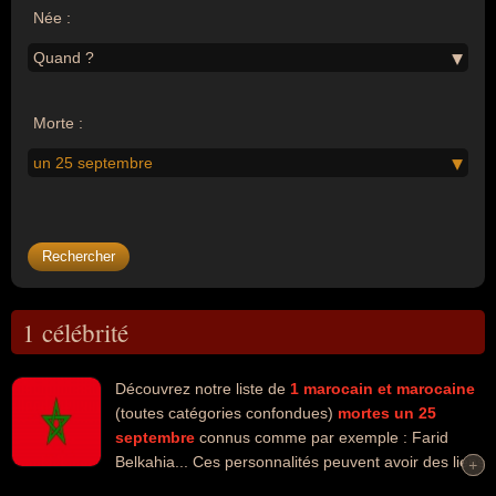
Née :
Quand ?
Morte :
un 25 septembre
1 célébrité
Découvrez notre liste de
1
marocain et marocaine
(toutes catégories confondues)
mortes un 25
septembre
connus comme par exemple : Farid
Belkahia... Ces personnalités peuvent avoir des liens
+
+
variés dans les domaines de l'art ou de la peinture. Ces célébrités