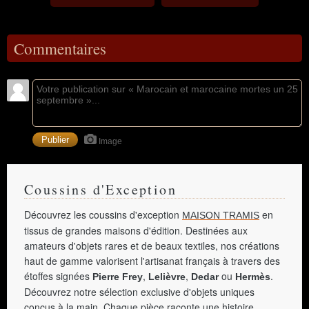
Commentaires
Image
Coussins d'Exception
Découvrez les coussins d'exception
en
MAISON TRAMIS
tissus de grandes maisons d'édition. Destinées aux
amateurs d'objets rares et de beaux textiles, nos créations
haut de gamme valorisent l'artisanat français à travers des
étoffes signées
,
,
ou
.
Pierre Frey
Lelièvre
Dedar
Hermès
Découvrez notre sélection exclusive d'objets uniques
conçus à la main. Chaque pièce raconte une histoire