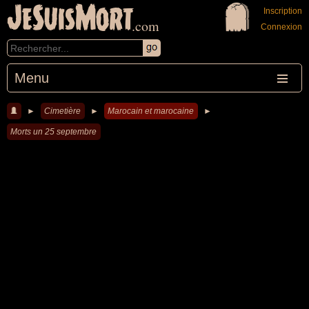
JeSuisMort
Inscription
.com
Connexion
Menu
►
Cimetière
►
Marocain et marocaine
►
Morts un 25 septembre