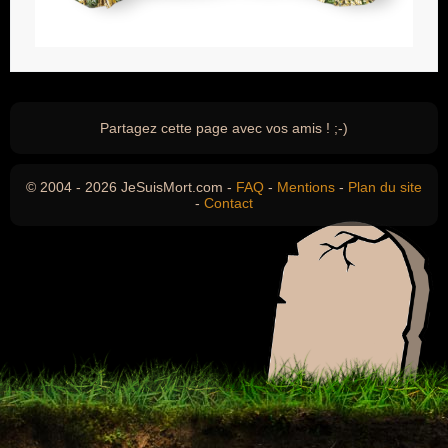
Partagez cette page avec vos amis ! ;-)
© 2004 - 2026 JeSuisMort.com -
FAQ
-
Mentions
-
Plan du site
-
Contact