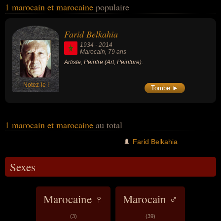
1 marocain et marocaine
populaire
peuvent également avoir été artiste ou peintre.
Farid Belkahia
1934
-
2014
Marocain
, 79 ans
Artiste, Peintre (Art, Peinture).
Notez-le !
Tombe ►
1 marocain et marocaine
au total
Farid Belkahia
Sexes
Marocaine ♀
Marocain ♂
(3)
(39)