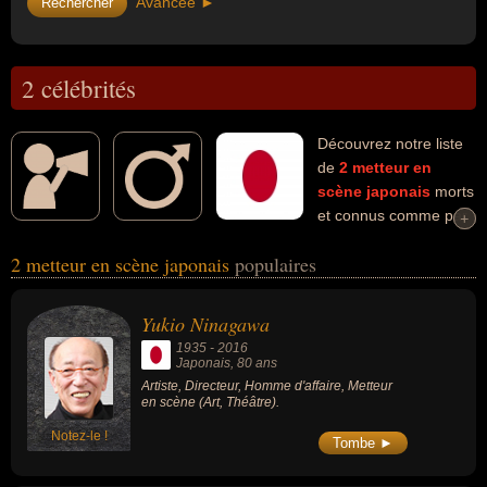
Avancée ►
2 célébrités
Découvrez notre liste
de
2
metteur en
scène
japonais
morts
et connus comme par
+
+
exemple : Yukio Ninagawa, Yoshishige Yoshida... Ces personnalités
2 metteur en scène japonais
populaires
(de sexe masculin) peuvent avoir des liens variés dans les
domaines de l'art, du théâtre, du cinéma ou du documentaire. Ces
célébrités peuvent également avoir été artiste, directeur, homme
Yukio Ninagawa
d'affaire, cinéaste, critique, critique de cinéma, documentariste ou
1935
-
2016
journaliste.
Japonais
, 80 ans
Artiste, Directeur, Homme d'affaire, Metteur
en scène (Art, Théâtre).
Notez-le !
Tombe ►