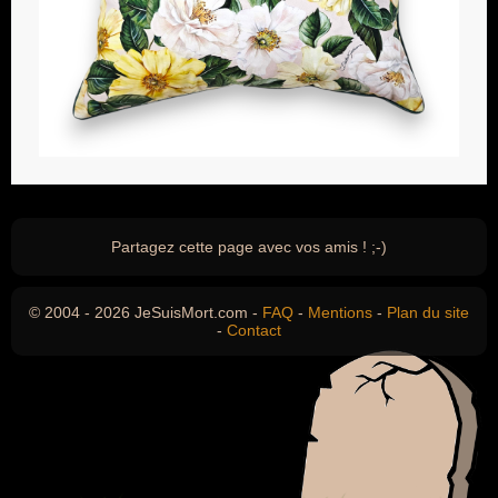
Partagez cette page avec vos amis ! ;-)
© 2004 - 2026 JeSuisMort.com -
FAQ
-
Mentions
-
Plan du site
-
Contact