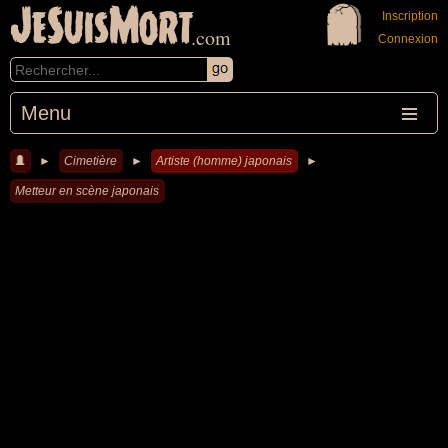
JeSuisMort
Inscription
.com
Connexion
Menu
►
Cimetière
►
Artiste (homme) japonais
►
Metteur en scène japonais