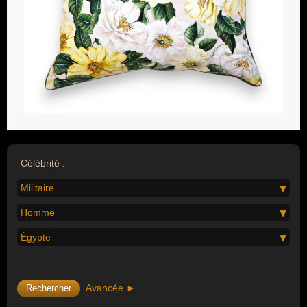
Célébrité :
Militaire
Homme
Égypte
Avancée ►