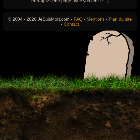
Partagez cette page avec vos amis ! ;-)
© 2004 - 2026 JeSuisMort.com -
FAQ
-
Mentions
-
Plan du site
-
Contact