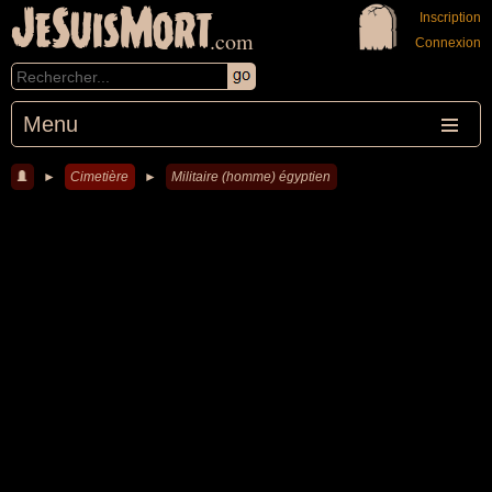
JeSuisMort
Inscription
.com
Connexion
Menu
►
Cimetière
►
Militaire (homme) égyptien