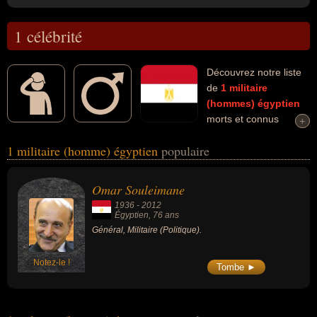
1 célébrité
Découvrez notre liste
de
1
militaire
(hommes)
égyptien
morts et connus
+
+
comme par exemple : Omar Souleimane... Ces personnalités (de
1 militaire (homme) égyptien
populaire
sexe masculin) peuvent avoir des liens variés dans les domaines
de la politique. Ces célébrités peuvent également avoir été général.
Omar Souleimane
1936
-
2012
Égyptien
, 76 ans
Général, Militaire (Politique).
Notez-le !
Tombe ►