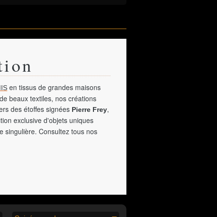
tion
en tissus de grandes maisons
IS
de beaux textiles, nos créations
vers des étoffes signées
,
Pierre Frey
tion exclusive d'objets uniques
e singulière. Consultez tous nos