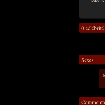
Célébrité 
0 célébrité
Sexes
M
Commentai