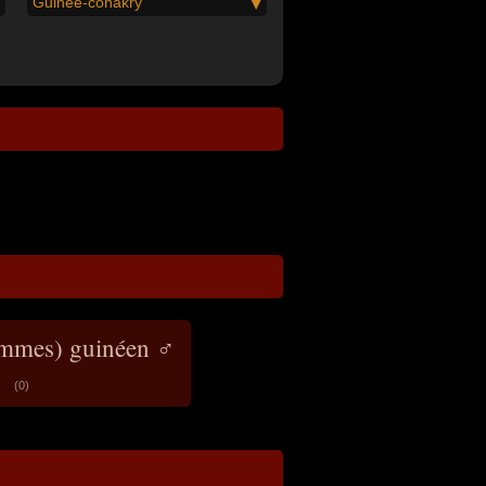
Guinée-conakry
ommes) guinéen ♂
(0)