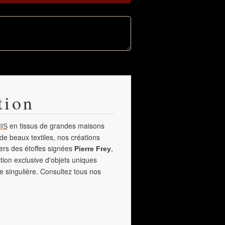
tion
en tissus de grandes maisons
IS
de beaux textiles, nos créations
vers des étoffes signées
,
Pierre Frey
tion exclusive d'objets uniques
e singulière. Consultez tous nos