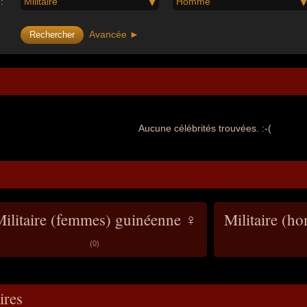
:
Militaire
Homme
Avancée ►
Aucune célébrités trouvées. :-(
ilitaire (femmes) guinéenne ♀
Militaire (h
(0)
res