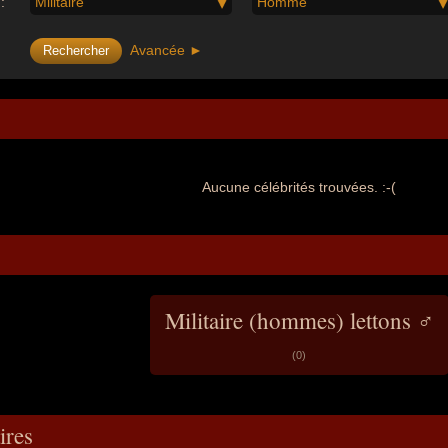
:
Militaire
Homme
Avancée ►
Aucune célébrités trouvées. :-(
Militaire (hommes) lettons ♂
(0)
res