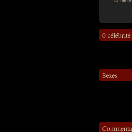
Célébrité 
0 célébrité
Sexes
Commentai