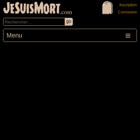
JeSuisMort
Inscription
.com
Connexion
Menu