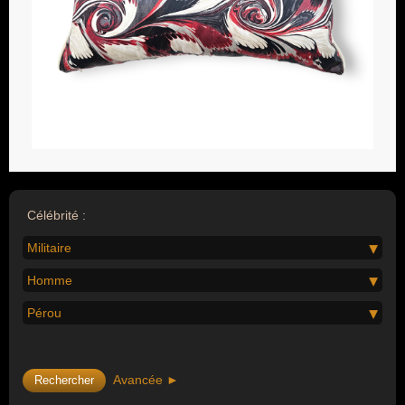
Célébrité :
Militaire
Homme
Pérou
Avancée ►