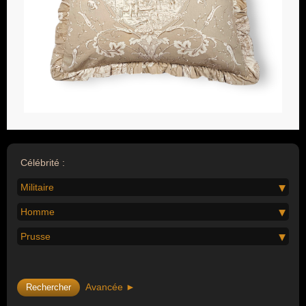
Célébrité :
Militaire
Homme
Prusse
Avancée ►