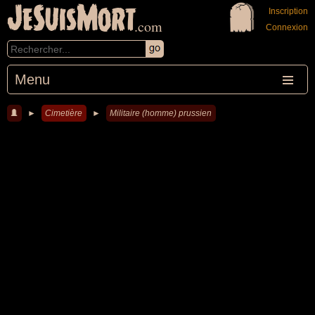
JeSuisMort
Inscription
.com
Connexion
Menu
►
Cimetière
►
Militaire (homme) prussien