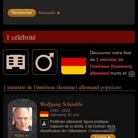
Avancée ►
1 célébrité
Découvrez notre liste
de
1
ministre de
l'intérieur (hommes)
allemand
morts et
+
+
connus comme par exemple : Wolfgang Schäuble... Ces
1 ministre de l'intérieur (homme) allemand
populaire
personnalités (de sexe masculin) peuvent avoir des liens variés
dans les domaines de la politique ou de la politique de droite. Ces
célébrités peuvent également avoir été député, homme d'état,
Wolfgang Schäuble
ministre ou ministre des finances.
1942
-
2023
Allemand
, 81 ans
Politicien allemand, figure politique
majeure de la droite, il fut l'artisan de la
+
+
réunification de l’Allemagne. Conservateur,
Notez-le !
Européen convaincu et gardien de
Tombe ►