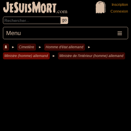
JeSuisMort
Inscription
.com
Connexion
Menu
►
Cimetière
►
Homme d'état allemand
►
Ministre (homme) allemand
►
Ministre de l'intérieur (homme) allemand