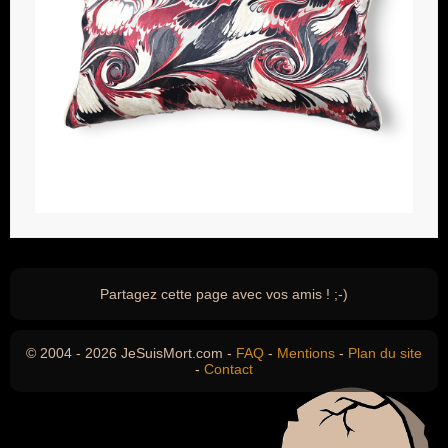
Partagez cette page avec vos amis ! ;-)
© 2004 - 2026 JeSuisMort.com -
FAQ
-
Mentions
-
Plan du site
-
Contact