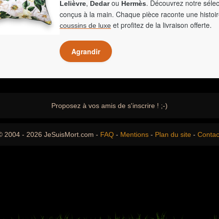
,
ou
. Découvrez notre sélec
Lelièvre
Dedar
Hermès
conçus à la main. Chaque pièce raconte une histoir
et profitez de la livraison offerte.
coussins de luxe
Agrandir
Proposez à vos amis de s'inscrire ! ;-)
© 2004 - 2026 JeSuisMort.com -
FAQ
-
Mentions
-
Plan du site
-
Contac