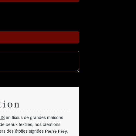
tion
en tissus de grandes maisons
IS
de beaux textiles, nos créations
vers des étoffes signées
,
Pierre Frey