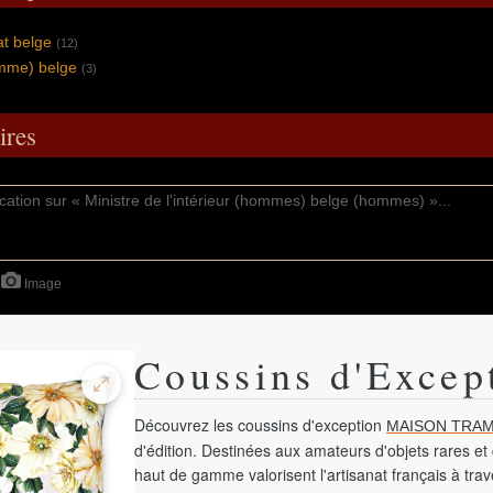
t belge
(12)
omme) belge
(3)
res
Image
Coussins d'Excep
Découvrez les coussins d'exception
MAISON TRAM
d'édition. Destinées aux amateurs d'objets rares et 
haut de gamme valorisent l'artisanat français à tra