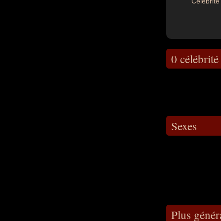
Célébrité 
0 célébrité
Sexes
Plus génér