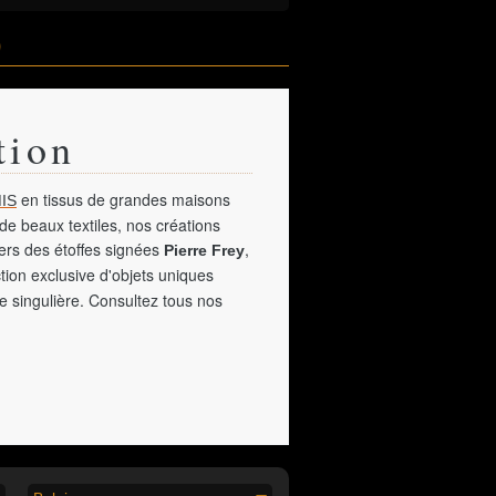
)
tion
en tissus de grandes maisons
IS
de beaux textiles, nos créations
vers des étoffes signées
,
Pierre Frey
tion exclusive d'objets uniques
e singulière. Consultez tous nos