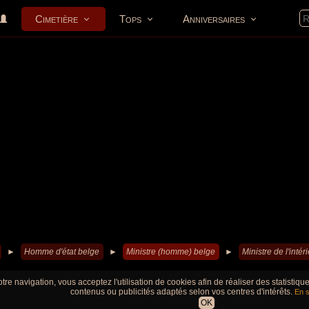
Cimetière
Tops
Anniversaires
►
Homme d'état belge
►
Ministre (homme) belge
►
Ministre de l'int
tre navigation, vous acceptez l'utilisation de cookies afin de réaliser des statistiq
contenus ou publicités adaptés selon vos centres d'intérêts.
En s
OK