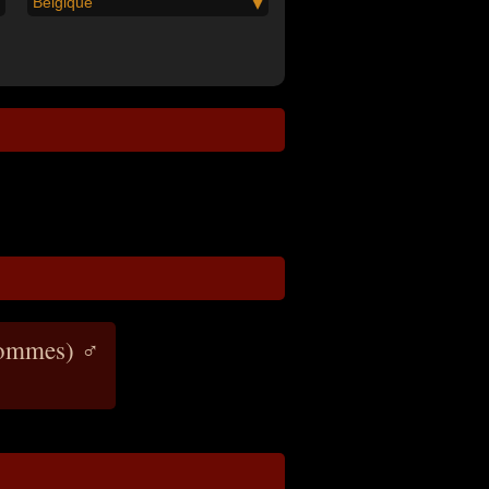
Belgique
(hommes) ♂