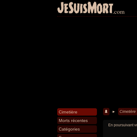
JeSuisMort
.com
Cimetière
►
Cimetière
Morts récentes
En poursuivant vo
Catégories