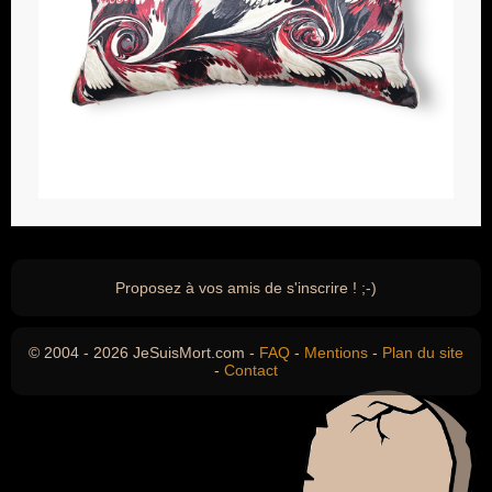
Proposez à vos amis de s'inscrire ! ;-)
© 2004 - 2026 JeSuisMort.com -
FAQ
-
Mentions
-
Plan du site
-
Contact