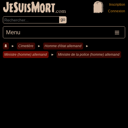
JeSuisMort
Inscription
.com
Connexion
Menu
►
Cimetière
►
Homme d'état allemand
►
Ministre (homme) allemand
►
Ministre de la police (homme) allemand