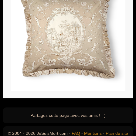
Partagez cette page avec vos amis ! ;-)
© 2004 - 2026 JeSuisMort.com -
FAQ
-
Mentions
-
Plan du site