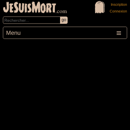
JeSuisMort
Inscription
.com
Connexion
Menu