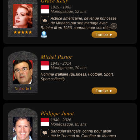
Grace Kelly
Ferré se revendiquait anarchiste et ce
1929
-
1982
courant de pensée inspire grandement son
Monégasque
, 52 ans
oeuvre.
Actrice américaine, devenue princesse
de Monaco par son mariage avec
+
+
Rainier III en 1956, connue pour ses rôles
dans les films « Mogambo » (1953, aventure,
Tombe ►
avec Clark Gable), « Le crime était presque
parfait » (1954, policier, d'Alfred Hitchcock), «
Fenêtre sur cour » (1954, policier / suspens,
avec James Stewart, d'Alfred Hitchcock), «
Michel Pastor
La Main au collet » (1955, avec Cary Grant,
d'Alfred Hitchcock) et « Le train sifflera trois
1943
-
2014
fois » (1952, avec Gary Cooper).
Monégasque
, 70 ans
Homme d'affaire (Business, Football, Sport,
Sport collectif).
Notez-le !
Tombe ►
Philippe Junot
1940
-
2026
Monégasque
, 85 ans
Banquier français, connu pour avoir
été le 1er mari de Caroline de Monaco.