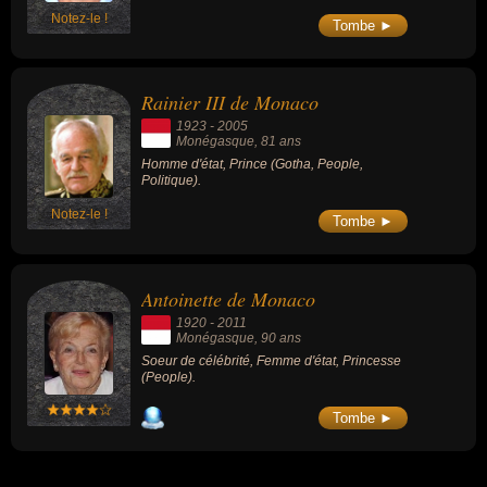
Notez-le !
Tombe ►
Rainier III de Monaco
1923
-
2005
Monégasque
, 81 ans
Homme d'état, Prince (Gotha, People,
Politique).
Notez-le !
Tombe ►
Antoinette de Monaco
1920
-
2011
Monégasque
, 90 ans
Soeur de célébrité, Femme d'état, Princesse
(People).
Tombe ►