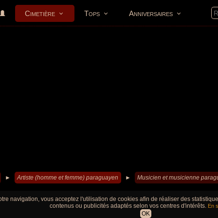
Cimetière
Tops
Anniversaires
►
Artiste (homme et femme) paraguayen
►
Musicien et musicienne para
tre navigation, vous acceptez l'utilisation de cookies afin de réaliser des statistiq
contenus ou publicités adaptés selon vos centres d'intérêts.
En s
OK