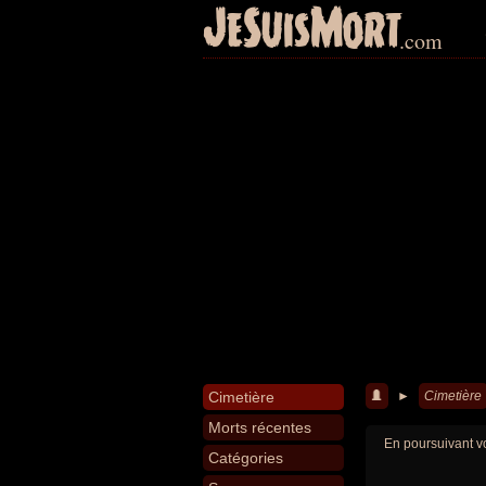
JeSuisMort
.com
Cimetière
►
Cimetière
Morts récentes
En poursuivant vo
Catégories