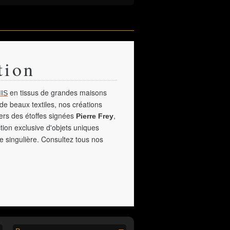
tion
en tissus de grandes maisons
IS
de beaux textiles, nos créations
vers des étoffes signées
,
Pierre Frey
tion exclusive d'objets uniques
e singulière. Consultez tous nos