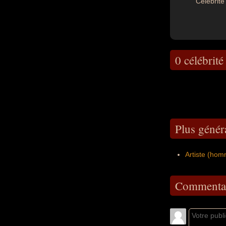
Célébrité 
0 célébrité
Plus génér
Artiste (ho
Commentai