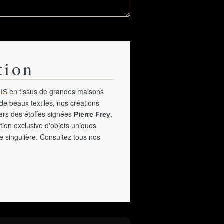
tion
en tissus de grandes maisons
IS
de beaux textiles, nos créations
vers des étoffes signées
,
Pierre Frey
tion exclusive d'objets uniques
e singulière. Consultez tous nos