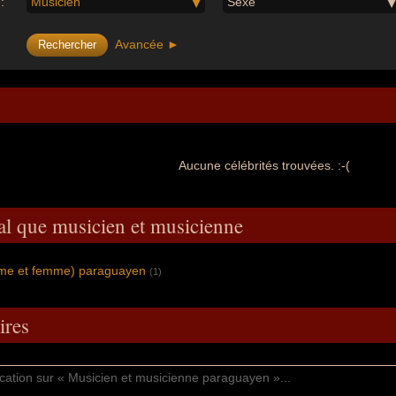
:
Musicien
Sexe
Avancée ►
Aucune célébrités trouvées. :-(
al que musicien et musicienne
mme et femme) paraguayen
(1)
res