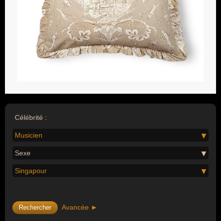
Célébrité :
Musicien
Sexe
Singapour
Avancée ►