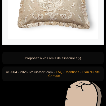
Proposez à vos amis de s'inscrire ! ;-)
© 2004 - 2026 JeSuisMort.com -
FAQ
-
Mentions
-
Plan du site
-
Contact