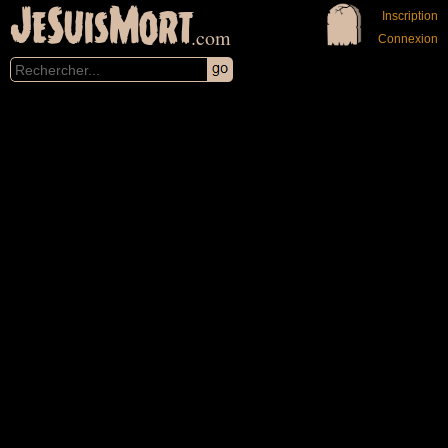
JeSuisMort
Inscription
.com
Connexion