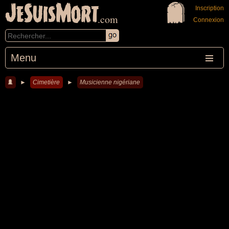
JeSuisMort
Inscription
.com
Connexion
Menu
►
Cimetière
►
Musicienne nigériane