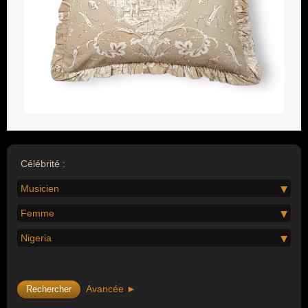
Célébrité :
Musicien
Femme
Nigeria
Avancée ►