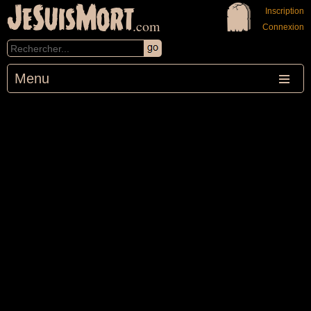
JeSuisMort
Inscription
.com
Connexion
Menu