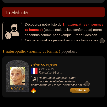
1 célébrité
Découvrez notre liste de
1
naturopathes (hommes
et femmes)
(toutes nationalités confondues) morts
et connus comme par exemple : Irène Grosjean...
Ces personnalités peuvent avoir des liens variés
+
+
dans les domaines de la science. Ces célébrités peuvent
1 naturopathe (homme et femme)
populaire
également avoir été scientifique. En ce qui concerne leurs
nationalités au moment de leurs morts, ils peuvent avoir été
francais par exemple.
Irène Grosjean
1930
-
2024
Française
, 93 ans
Naturopathe française, figure
importante et influente de la
+
+
naturopathie en France, discréditée par la
communauté scientifique, elle faisait la
Tombe ►
promotion du rejet de la médication,
l'encouragement à pratiquer des
attouchements sexuels sur des enfants pour
soigner la fièvre ou encore l'affirmation que
toutes les maladies peuvent être guéries.