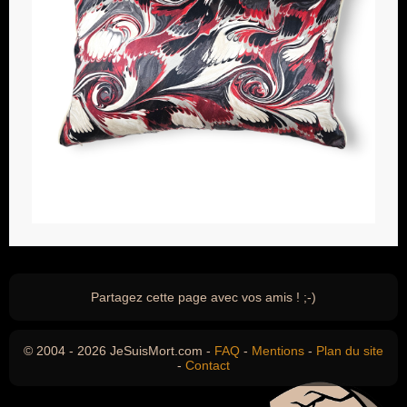
Partagez cette page avec vos amis ! ;-)
© 2004 - 2026 JeSuisMort.com -
FAQ
-
Mentions
-
Plan du site
-
Contact