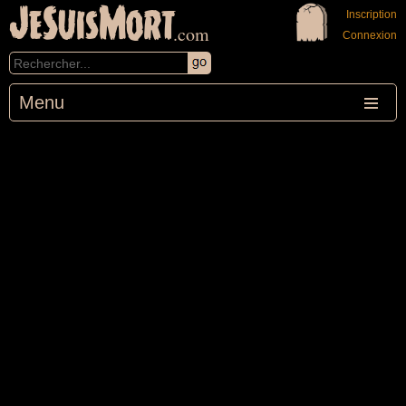
JeSuisMort
Inscription
.com
Connexion
Menu