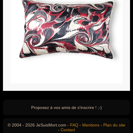
Proposez à vos amis de s'inscrire ! ;-)
© 2004 - 2026 JeSuisMort.com -
FAQ
-
Mentions
-
Plan du site
-
Contact