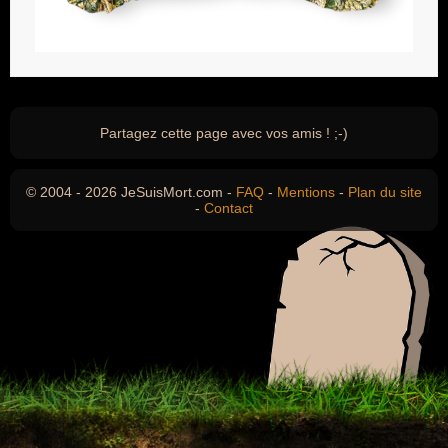
Partagez cette page avec vos amis ! ;-)
© 2004 - 2026 JeSuisMort.com -
FAQ
-
Mentions
-
Plan du site
-
Contact