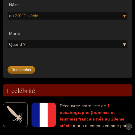
Née :
ème
au 20
siècle
Morte :
Quand ?
1 célébrité
Découvrez notre liste de
1
océanographe (hommes et
femmes)
francais
nés au 20ème
siècle
morts et connus comme par
+
+
exemple : Jacques-Yves Cousteau... Ces personnalités peuvent