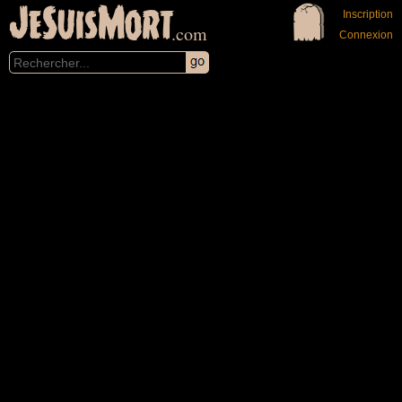
JeSuisMort
Inscription
.com
Connexion