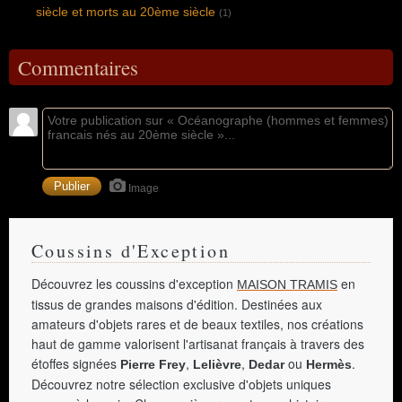
siècle et morts au 20ème siècle
(1)
Commentaires
Image
Coussins d'Exception
Découvrez les coussins d'exception
en
MAISON TRAMIS
tissus de grandes maisons d'édition. Destinées aux
amateurs d'objets rares et de beaux textiles, nos créations
haut de gamme valorisent l'artisanat français à travers des
étoffes signées
,
,
ou
.
Pierre Frey
Lelièvre
Dedar
Hermès
Découvrez notre sélection exclusive d'objets uniques