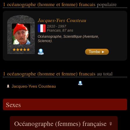
1 océanographe (homme et femme) francais
populaire
avoir des liens variés dans les domaines de l'aventure ou de la
science. Ces célébrités peuvent également avoir été scientifique.
Jacques-Yves Cousteau
1910
-
1997
Francais
, 87 ans
Océanographe, Scientifique (Aventure,
Science).
Tombe ►
1 océanographe (homme et femme) francais
au total
Jacques-Yves Cousteau
Sexes
Océanographe (femmes) française ♀