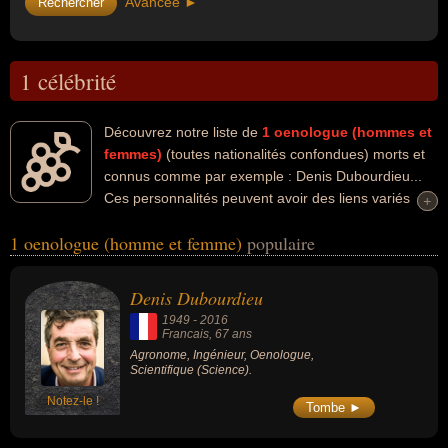
Avancée ►
1 célébrité
Découvrez notre liste de
1
oenologue (hommes et
femmes)
(toutes nationalités confondues) morts et
connus comme par exemple : Denis Dubourdieu...
Ces personnalités peuvent avoir des liens variés
+
+
dans les domaines de la science. Ces célébrités peuvent
1 oenologue (homme et femme)
populaire
également avoir été agronome, ingénieur ou scientifique. En ce qui
concerne leurs nationalités au moment de leurs morts, ils peuvent
avoir été francais par exemple.
Denis Dubourdieu
1949
-
2016
Francais
, 67 ans
Agronome, Ingénieur, Oenologue,
Scientifique (Science).
Notez-le !
Tombe ►