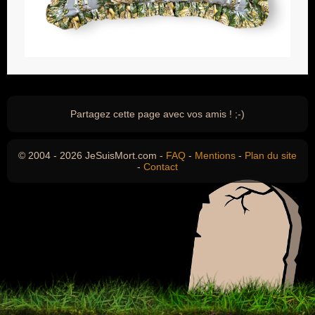
Partagez cette page avec vos amis ! ;-)
© 2004 - 2026 JeSuisMort.com -
FAQ
-
Mentions
-
Plan du site
-
Contact