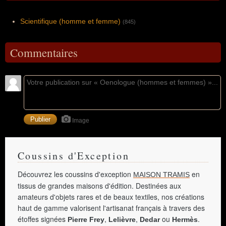
Scientifique (homme et femme)
(845)
Commentaires
Image
Coussins d'Exception
Découvrez les coussins d'exception
en
MAISON TRAMIS
tissus de grandes maisons d'édition. Destinées aux
amateurs d'objets rares et de beaux textiles, nos créations
haut de gamme valorisent l'artisanat français à travers des
étoffes signées
,
,
ou
.
Pierre Frey
Lelièvre
Dedar
Hermès