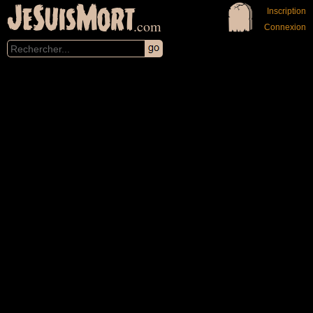
JeSuisMort
Inscription
.com
Connexion