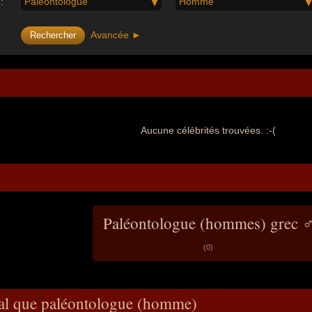
:
Paléontologue
Homme
Avancée ►
Aucune célébrités trouvées. :-(
Paléontologue (hommes) grec 
(0)
ral que paléontologue (homme)