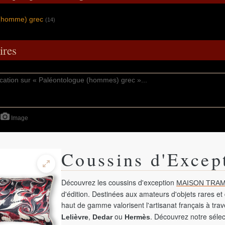
 (homme) grec
(14)
res
Image
Coussins d'Excep
Découvrez les coussins d'exception
MAISON TRAM
d'édition. Destinées aux amateurs d'objets rares et 
haut de gamme valorisent l'artisanat français à tra
,
ou
. Découvrez notre sélec
Lelièvre
Dedar
Hermès