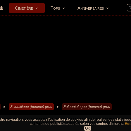
Cimetière
Tops
Anniversaires
►
Scientifique (homme) grec
►
Paléontologue (homme) grec
tre navigation, vous acceptez l'utilisation de cookies afin de réaliser des statistiq
contenus ou publicités adaptés selon vos centres d'intérêts.
En s
OK