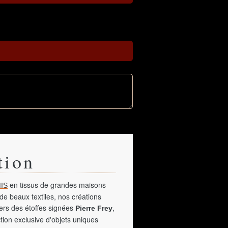
tion
en tissus de grandes maisons
IS
de beaux textiles, nos créations
vers des étoffes signées
,
Pierre Frey
tion exclusive d'objets uniques