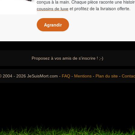
conçus à la main. Chaque pièce raconte une histoir
et profitez de la livraison offerte.
coussins de luxe
Agrandir
Proposez à vos amis de s'inscrire ! ;-)
© 2004 - 2026 JeSuisMort.com -
FAQ
-
Mentions
-
Plan du site
-
Contac