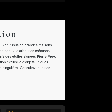
tion
en tissus de grandes maisons
IS
de beaux textiles, nos créations
vers des étoffes signées
,
Pierre Frey
tion exclusive d'objets uniques
e singulière. Consultez tous nos