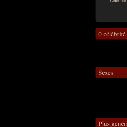
Célébrité 
0 célébrité
Sexes
Plus géné