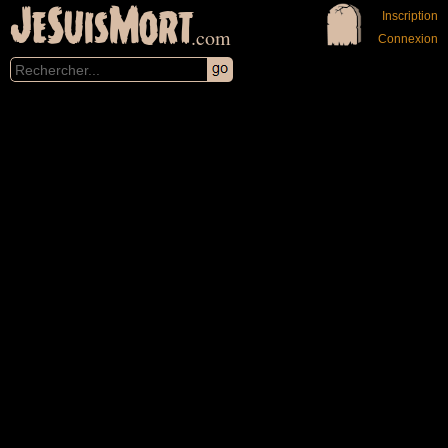
JeSuisMort
Inscription
.com
Connexion