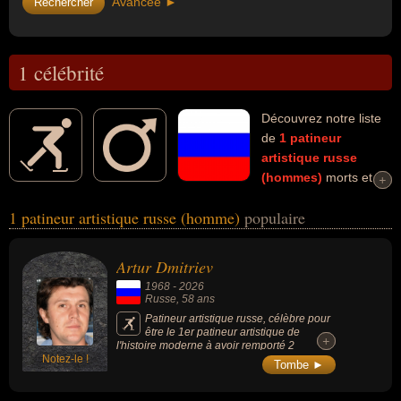
Avancée ►
1 célébrité
Découvrez notre liste
de
1
patineur
artistique
russe
(hommes)
morts et
+
+
connus comme par exemple : Artur Dmitriev... Ces personnalités
1 patineur artistique russe (homme)
populaire
(de sexe masculin) peuvent avoir des liens variés dans les
domaines du patinage artistique, du sport ou du sport de glace.
Ces célébrités peuvent également avoir été artiste, chorégraphe,
Artur Dmitriev
entraineur ou sportif.
1968
-
2026
Russe
, 58 ans
Patineur artistique russe, célèbre pour
être le 1er patineur artistique de
+
+
l'histoire moderne à avoir remporté 2
Notez-le !
médailles d'or olympiques dans la catégorie
Tombe ►
des couples avec deux partenaires
différentes (Natalia Mishkutionok en 1992 et
Oksana Kazakova en 1998), a décroché 1