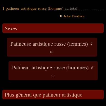
médaille d'argent olympique en 1994, 2 titres
de champion du monde et 2 titres de
1 patineur artistique russe (homme)
au total
champion d'Europe.
Artur Dmitriev
Sexes
Patineuse artistique russe (femmes) ♀
(1)
Patineur artistique russe (hommes) ♂
(1)
Plus général que patineur artistique