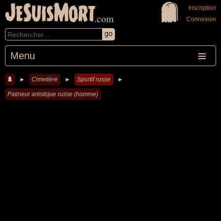
JeSuisMort
Inscription
.com
Connexion
Menu
►
Cimetière
►
Sportif russe
►
Patineur artistique russe (homme)