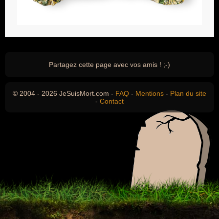
Partagez cette page avec vos amis ! ;-)
© 2004 - 2026 JeSuisMort.com -
FAQ
-
Mentions
-
Plan du site
-
Contact