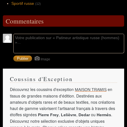
Sportif russe
(12)
Commentaires
Image
Coussins d'Exception
Découvrez les coussins d'exception
en
MAISON TRAMIS
tissus de grandes maisons d'édition. Destinées aux
amateurs d'objets rares et de beaux textiles, nos créations
haut de gamme valorisent l'artisanat français à travers des
étoffes signées
,
,
ou
.
Pierre Frey
Lelièvre
Dedar
Hermès
Découvrez notre sélection exclusive d'objets uniques