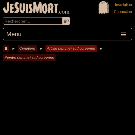
JeSuisMort
Inscription
.com
Connexion
Menu
►
Cimetière
►
Artiste (femme) sud coréenne
►
Peintre (femme) sud coréenne