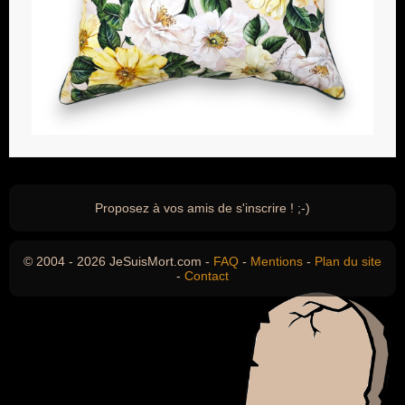
Proposez à vos amis de s'inscrire ! ;-)
© 2004 - 2026 JeSuisMort.com -
FAQ
-
Mentions
-
Plan du site
-
Contact